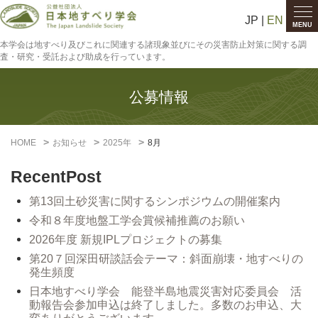
JP |
EN
MENU
本学会は地すべり及びこれに関連する諸現象並びにその災害防止対策に関する調
査・研究・受託および助成を行っています。
公募情報
HOME
お知らせ
2025年
8月
RecentPost
第13回土砂災害に関するシンポジウムの開催案内
令和８年度地盤工学会賞候補推薦のお願い
2026年度 新規IPLプロジェクトの募集
第20７回深田研談話会テーマ：斜面崩壊・地すべりの
発生頻度
日本地すべり学会 能登半島地震災害対応委員会 活
動報告会参加申込は終了しました。多数のお申込、大