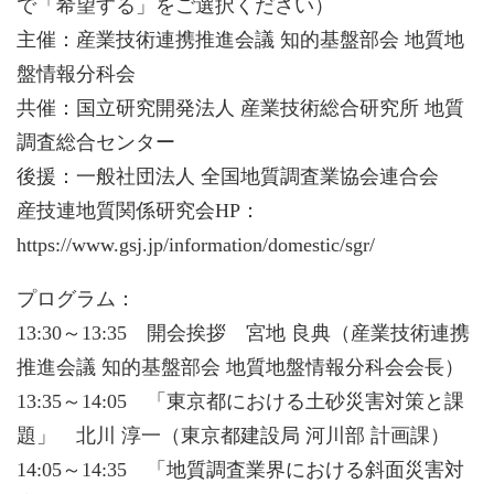
で「希望する」をご選択ください）
主催：産業技術連携推進会議 知的基盤部会 地質地
盤情報分科会
共催：国立研究開発法人 産業技術総合研究所 地質
調査総合センター
後援：一般社団法人 全国地質調査業協会連合会
産技連地質関係研究会HP：
https://www.gsj.jp/information/domestic/sgr/
プログラム：
13:30～13:35 開会挨拶 宮地 良典（産業技術連携
推進会議 知的基盤部会 地質地盤情報分科会会長）
13:35～14:05 「東京都における土砂災害対策と課
題」 北川 淳一（東京都建設局 河川部 計画課）
14:05～14:35 「地質調査業界における斜面災害対