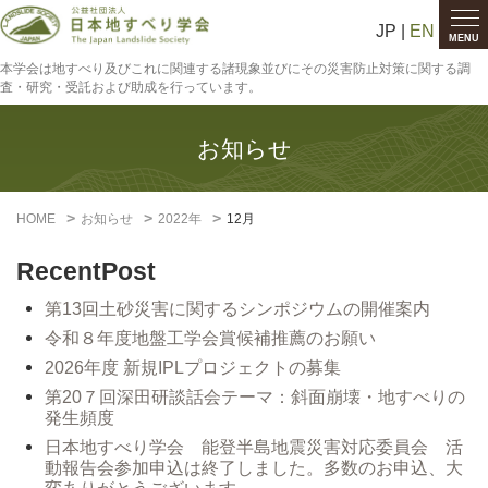
JP |
EN
MENU
本学会は地すべり及びこれに関連する諸現象並びにその災害防止対策に関する調
査・研究・受託および助成を行っています。
お知らせ
HOME
お知らせ
2022年
12月
RecentPost
第13回土砂災害に関するシンポジウムの開催案内
令和８年度地盤工学会賞候補推薦のお願い
2026年度 新規IPLプロジェクトの募集
第20７回深田研談話会テーマ：斜面崩壊・地すべりの
発生頻度
日本地すべり学会 能登半島地震災害対応委員会 活
動報告会参加申込は終了しました。多数のお申込、大