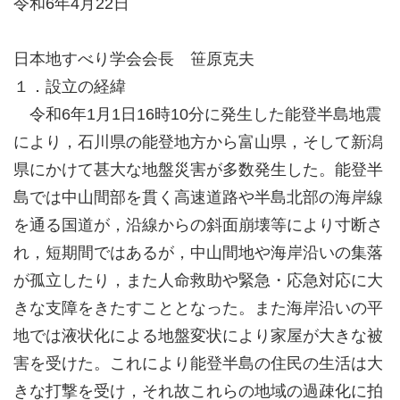
令和6年4月22日
日本地すべり学会会長 笹原克夫
１．設立の経緯
令和6年1月1日16時10分に発生した能登半島地震
により，石川県の能登地方から富山県，そして新潟
県にかけて甚大な地盤災害が多数発生した。能登半
島では中山間部を貫く高速道路や半島北部の海岸線
を通る国道が，沿線からの斜面崩壊等により寸断さ
れ，短期間ではあるが，中山間地や海岸沿いの集落
が孤立したり，また人命救助や緊急・応急対応に大
きな支障をきたすこととなった。また海岸沿いの平
地では液状化による地盤変状により家屋が大きな被
害を受けた。これにより能登半島の住民の生活は大
きな打撃を受け，それ故これらの地域の過疎化に拍