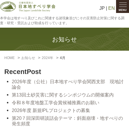
JP |
EN
MENU
本学会は地すべり及びこれに関連する諸現象並びにその災害防止対策に関する調
査・研究・受託および助成を行っています。
お知らせ
HOME
お知らせ
2024年
4月
RecentPost
2026年度（公社）日本地すべり学会関西支部 現地討
論会
第13回土砂災害に関するシンポジウムの開催案内
令和８年度地盤工学会賞候補推薦のお願い
2026年度 新規IPLプロジェクトの募集
第20７回深田研談話会テーマ：斜面崩壊・地すべりの
発生頻度