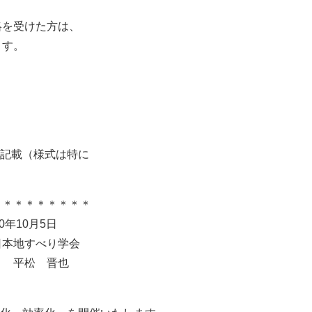
絡を受けた方は、
ます。
を記載（様式は特に
＊＊＊＊＊＊＊＊＊
5日
り学会
晋也