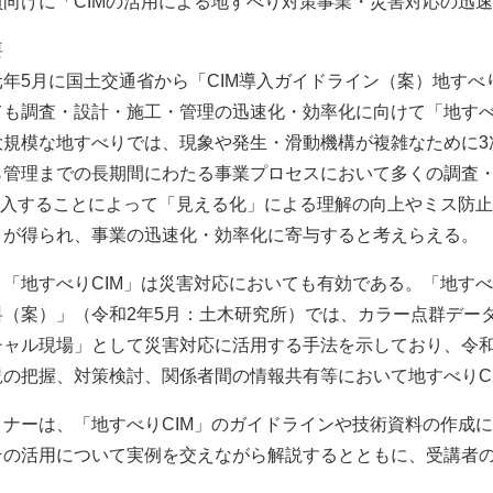
員向けに「CIMの活用による地すべり対策事業・災害対応の迅
要
年5月に国土交通省から「CIM導入ガイドライン（案）地すべ
ても調査・設計・施工・管理の迅速化・効率化に向けて「地すべ
規模な地すべりでは、現象や発生・滑動機構が複雑なために3
ら管理までの長期間にわたる事業プロセスにおいて多くの調査
を導入することによって「見える化」による理解の向上やミス防
トが得られ、事業の迅速化・効率化に寄与すると考えらえる。
「地すべりCIM」は災害対応においても有効である。「地すべ
料（案）」（令和2年5月：土木研究所）では、カラー点群デー
チャル現場」として災害対応に活用する手法を示しており、令和
況の把握、対策検討、関係者間の情報共有等において地すべりC
ナーは、「地すべりCIM」のガイドラインや技術資料の作成に
その活用について実例を交えながら解説するとともに、受講者