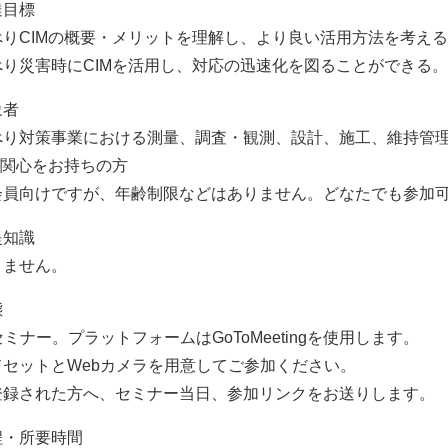
達目標
べりCIMの概要・メリットを理解し、より良い活用方法を考え
べり災害時にCIMを活用し、対応の迅速化を図ることができる。
象者
べり対策事業における測量、調査・観測、設計、施工、維持管
に関心をお持ちの方
会員向けですが、年齢制限などはありません。どなたでも参加
提知識
りません。
態
セミナー。プラットフォームはGoToMeetingを使用します。
ドセットとWebカメラを用意してご参加ください。
登録された方へ、セミナー当日、参加リンクをお送りします。
程・所要時間