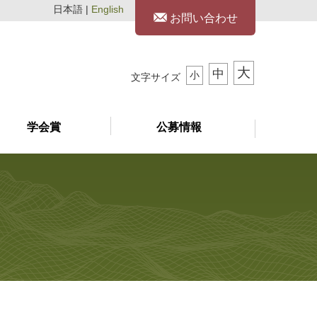
日本語 |
English
お問い合わせ
大
中
小
文字サイズ
学会賞
公募情報