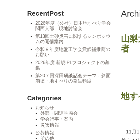
Arc
RecentPost
2026年度（公社）日本地すべり学会
関西支部 現地討論会
第13回土砂災害に関するシンポジウ
山梨
ムの開催案内
者
令和８年度地盤工学会賞候補推薦の
お願い
2026年度 新規IPLプロジェクトの募
集
第20７回深田研談話会テーマ：斜面
崩壊・地すべりの発生頻度
地す
Categories
お知らせ
外部・関連学協会
2
学会行事・案内
災害情報
11月1
公募情報
その他