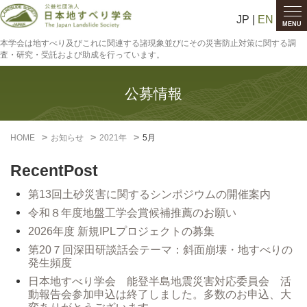
JP |
EN
MENU
本学会は地すべり及びこれに関連する諸現象並びにその災害防止対策に関する調
査・研究・受託および助成を行っています。
公募情報
HOME
お知らせ
2021年
5月
RecentPost
第13回土砂災害に関するシンポジウムの開催案内
令和８年度地盤工学会賞候補推薦のお願い
2026年度 新規IPLプロジェクトの募集
第20７回深田研談話会テーマ：斜面崩壊・地すべりの
発生頻度
日本地すべり学会 能登半島地震災害対応委員会 活
動報告会参加申込は終了しました。多数のお申込、大