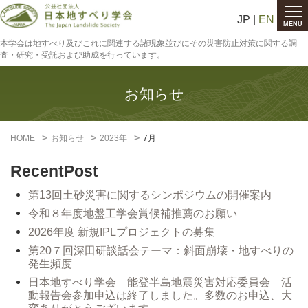
JP |
EN
MENU
本学会は地すべり及びこれに関連する諸現象並びにその災害防止対策に関する調
査・研究・受託および助成を行っています。
お知らせ
HOME
お知らせ
2023年
7月
RecentPost
第13回土砂災害に関するシンポジウムの開催案内
令和８年度地盤工学会賞候補推薦のお願い
2026年度 新規IPLプロジェクトの募集
第20７回深田研談話会テーマ：斜面崩壊・地すべりの
発生頻度
日本地すべり学会 能登半島地震災害対応委員会 活
動報告会参加申込は終了しました。多数のお申込、大