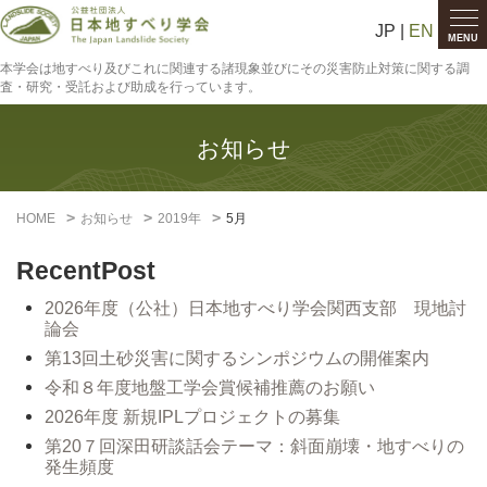
JP |
EN
MENU
本学会は地すべり及びこれに関連する諸現象並びにその災害防止対策に関する調
査・研究・受託および助成を行っています。
お知らせ
HOME
お知らせ
2019年
5月
RecentPost
2026年度（公社）日本地すべり学会関西支部 現地討
論会
第13回土砂災害に関するシンポジウムの開催案内
令和８年度地盤工学会賞候補推薦のお願い
2026年度 新規IPLプロジェクトの募集
第20７回深田研談話会テーマ：斜面崩壊・地すべりの
発生頻度