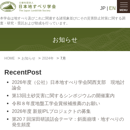
JP |
EN
MENU
本学会は地すべり及びこれに関連する諸現象並びにその災害防止対策に関する調
査・研究・受託および助成を行っています。
お知らせ
HOME
お知らせ
2024年
7月
RecentPost
2026年度（公社）日本地すべり学会関西支部 現地討
論会
第13回土砂災害に関するシンポジウムの開催案内
令和８年度地盤工学会賞候補推薦のお願い
2026年度 新規IPLプロジェクトの募集
第20７回深田研談話会テーマ：斜面崩壊・地すべりの
発生頻度