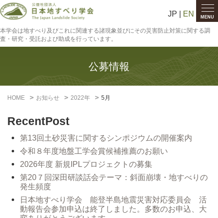
JP |
EN
MENU
本学会は地すべり及びこれに関連する諸現象並びにその災害防止対策に関する調
査・研究・受託および助成を行っています。
公募情報
HOME
お知らせ
2022年
5月
RecentPost
第13回土砂災害に関するシンポジウムの開催案内
令和８年度地盤工学会賞候補推薦のお願い
2026年度 新規IPLプロジェクトの募集
第20７回深田研談話会テーマ：斜面崩壊・地すべりの
発生頻度
日本地すべり学会 能登半島地震災害対応委員会 活
動報告会参加申込は終了しました。多数のお申込、大