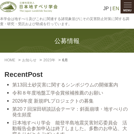
JP |
EN
MENU
本学会は地すべり及びこれに関連する諸現象並びにその災害防止対策に関する調
査・研究・受託および助成を行っています。
公募情報
HOME
お知らせ
2023年
6月
RecentPost
第13回土砂災害に関するシンポジウムの開催案内
令和８年度地盤工学会賞候補推薦のお願い
2026年度 新規IPLプロジェクトの募集
第20７回深田研談話会テーマ：斜面崩壊・地すべりの
発生頻度
日本地すべり学会 能登半島地震災害対応委員会 活
動報告会参加申込は終了しました。多数のお申込、大