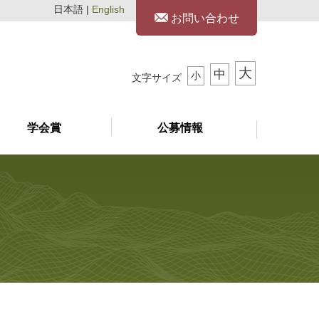
日本語 |
English
お問い合わせ
大
中
小
文字サイズ
学会賞
公募情報