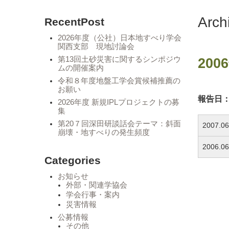
Arc
RecentPost
2026年度（公社）日本地すべり学会
関西支部 現地討論会
第13回土砂災害に関するシンポジウ
20
ムの開催案内
令和８年度地盤工学会賞候補推薦の
お願い
報告日：2
2026年度 新規IPLプロジェクトの募
集
第20７回深田研談話会テーマ：斜面
2007.06
崩壊・地すべりの発生頻度
2006.06
Categories
お知らせ
外部・関連学協会
学会行事・案内
災害情報
公募情報
その他