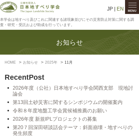
JP |
EN
MENU
本学会は地すべり及びこれに関連する諸現象並びにその災害防止対策に関する調
査・研究・受託および助成を行っています。
お知らせ
HOME
お知らせ
2025年
11月
RecentPost
2026年度（公社）日本地すべり学会関西支部 現地討
論会
第13回土砂災害に関するシンポジウムの開催案内
令和８年度地盤工学会賞候補推薦のお願い
2026年度 新規IPLプロジェクトの募集
第20７回深田研談話会テーマ：斜面崩壊・地すべりの
発生頻度