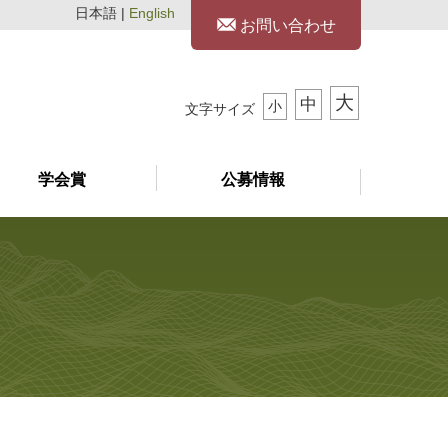
日本語 |
English
お問い合わせ
大
中
小
文字サイズ
学会賞
公募情報