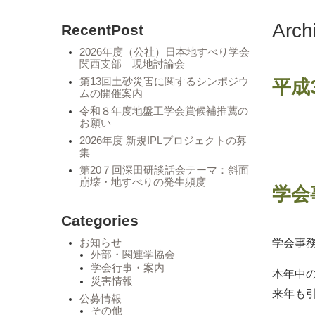
Arc
RecentPost
2026年度（公社）日本地すべり学会
関西支部 現地討論会
第13回土砂災害に関するシンポジウ
平成
ムの開催案内
令和８年度地盤工学会賞候補推薦の
お願い
2026年度 新規IPLプロジェクトの募
集
第20７回深田研談話会テーマ：斜面
崩壊・地すべりの発生頻度
学会
Categories
学会事務
お知らせ
外部・関連学協会
学会行事・案内
本年中
災害情報
来年も
公募情報
その他