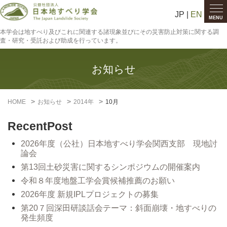
JP |
EN
MENU
本学会は地すべり及びこれに関連する諸現象並びにその災害防止対策に関する調
査・研究・受託および助成を行っています。
お知らせ
HOME
お知らせ
2014年
10月
RecentPost
2026年度（公社）日本地すべり学会関西支部 現地討
論会
第13回土砂災害に関するシンポジウムの開催案内
令和８年度地盤工学会賞候補推薦のお願い
2026年度 新規IPLプロジェクトの募集
第20７回深田研談話会テーマ：斜面崩壊・地すべりの
発生頻度