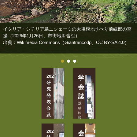
イタリア・シチリア島ニシェーミの大規模地すべり前縁部の空
撮（2026年1月26日、市街地を含む）
出典：Wikimedia Commons（Gianfrancodp、CC BY-SA 4.0）
2026
学
研
会
究
誌
発
表
投
会
稿・
転
及
載
び
許
現
可
2026
会
願
地