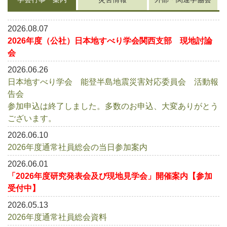
対
リ
ｨ
ン
応
渋
グ
委
谷
2026.08.07
リ
員
ス
2026年度（公社）日本地すべり学会関西支部 現地討論
ト
会・
会
調
査
2026.06.26
団
日本地すべり学会 能登半島地震災害対応委員会 活動報
告会
参加申込は終了しました。多数のお申込、大変ありがとう
ございます。
2026.06.10
2026年度通常社員総会の当日参加案内
2026.06.01
「2026年度研究発表会及び現地見学会」開催案内【参加
受付中】
2026.05.13
2026年度通常社員総会資料