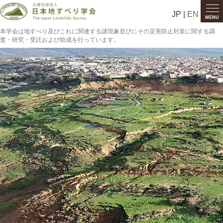
JP |
EN
MENU
本学会は地すべり及びこれに関連する諸現象並びにその災害防止対策に関する調
査・研究・受託および助成を行っています。