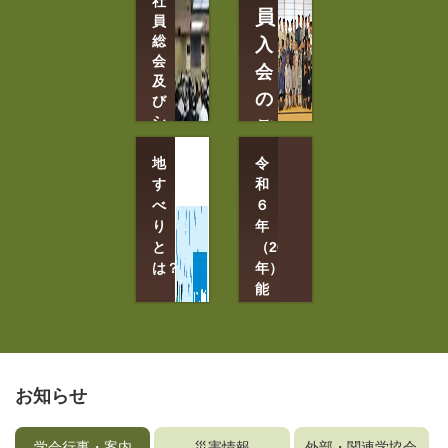
社
閲
見
員
覧
員
学
（J-
総
入
Stage）
会
会
特
会
及
集
9
の
号
び
月
の
シ
ご
ご
15
ン
案
案
日
ポ
地
内
令
～
内
ジ
す
和
18
ウ
会
べ
６
日
員
ム
り
年
群
情
6
馬
と
（2024
報
月
県
は？
の
年）
12
確
高
能
認
日
崎
登
と
TKP
市
半
変
ｶﾞ
更
島
ｰ
地
地
す
ﾃﾞ
震
お知らせ
べ
ﾝ
り
災
ｼ
メ
害
ﾃ
ー
学会行事・案内
災害情報
外部・関連学協会