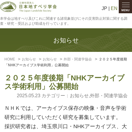
JP |
EN
MENU
本学会は地すべり及びこれに関連する諸現象並びにその災害防止対策に関する調
査・研究・受託および助成を行っています。
お知らせ
HOME
お知らせ
お知らせ
外部・関連学協会
２０２５年度後期
「NHKアーカイブス学術利用」公募開始
２０２５年度後期「NHKアーカイブ
ス学術利用」公募開始
2025.05.23 カテゴリー：
お知らせ
,
外部・関連学協会
ＮＨＫでは、アーカイブス保存の映像・音声を学術
研究に利用していただく研究を募集しています。
採択研究者は、埼玉県川口・NHKアーカイブス、大