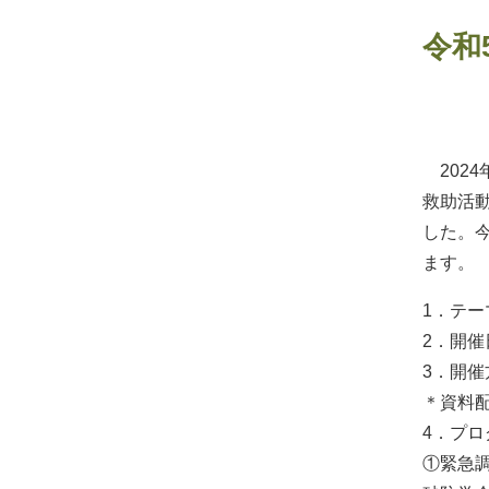
令和
202
救助活
した。
ます。
1．テ
2．開催日
3．開催
＊資料
4．プロ
①緊急