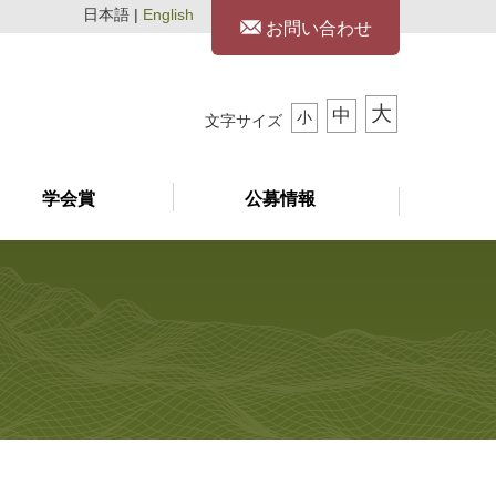
日本語 |
English
お問い合わせ
大
中
小
文字サイズ
学会賞
公募情報