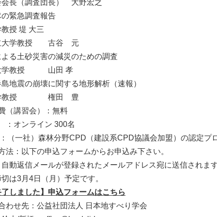
会会長（調査団長） 大野宏之
隊の緊急調査報告
教授 堤 大三
立大学教授 古谷 元
による土砂災害の減災のための調査
大学教授 山田 孝
半島地震の崩壊に関する地形解析（速報）
大学教授 権田 豊
加費（講習会）：無料
 ：オンライン 300名
D：（一社）森林分野CPD（建設系CPD協議会加盟）の認定プ
込方法：以下の申込フォームからお申込み下さい。
、自動返信メールが登録されたメールアドレス宛に送信されま
切は3月4日（月）予定です。
終了しました】申込フォームはこちら
合わせ先：公益社団法人 日本地すべり学会