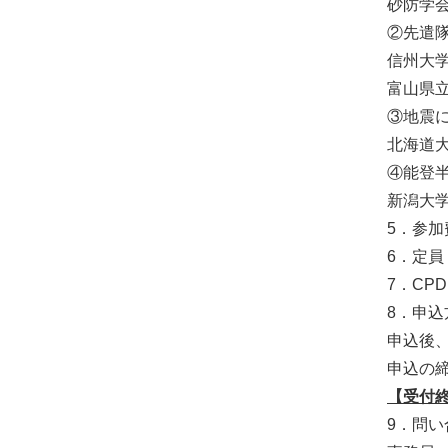
砂防学
②先遣
信州大学
富山県
③地震
北海道
④能登
新潟
5．参
6．定員
7．CP
8．申
申込後
申込の締
【受付
9．問い