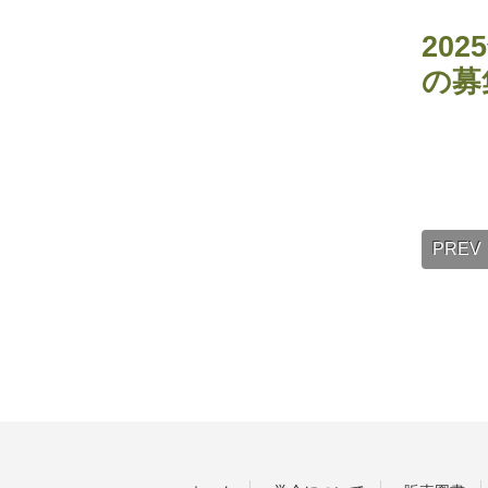
20
の募
PREV