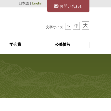
日本語 |
English
お問い合わせ
大
中
小
文字サイズ
学会賞
公募情報