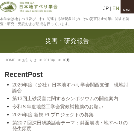
JP |
EN
MENU
本学会は地すべり及びこれに関連する諸現象並びにその災害防止対策に関する調
査・研究・受託および助成を行っています。
災害・研究報告
HOME
お知らせ
2018年
10月
RecentPost
2026年度（公社）日本地すべり学会関西支部 現地討
論会
第13回土砂災害に関するシンポジウムの開催案内
令和８年度地盤工学会賞候補推薦のお願い
2026年度 新規IPLプロジェクトの募集
第20７回深田研談話会テーマ：斜面崩壊・地すべりの
発生頻度