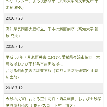
ヘリコプターによる視察結果（京都大学防災研究所 千
木良 雅弘）
2018.7.23
高知県長岡郡大豊町立川千本の斜面崩壊（高知大学 笹
原 克夫）
2018.7.15
平成 30 年７⽉豪⾬災害における愛媛県今治市伯⽅・⼤
島地域および宇和島市吉⽥地域に
おける斜⾯災害の調査速報（京都⼤学防災研究所 ⼭崎
新太郎）
2018.7.12
今般の災害における空中写真・衛星画像、および土砂移
動痕跡判読図（(株)パスコ 下村 博之）