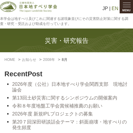
JP |
EN
MENU
本学会は地すべり及びこれに関連する諸現象並びにその災害防止対策に関する調
査・研究・受託および助成を行っています。
災害・研究報告
HOME
お知らせ
2008年
8月
RecentPost
2026年度（公社）日本地すべり学会関西支部 現地討
論会
第13回土砂災害に関するシンポジウムの開催案内
令和８年度地盤工学会賞候補推薦のお願い
2026年度 新規IPLプロジェクトの募集
第20７回深田研談話会テーマ：斜面崩壊・地すべりの
発生頻度