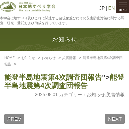
JP |
EN
MENU
本学会は地すべり及びこれに関連する諸現象並びにその災害防止対策に関する調
査・研究・受託および助成を行っています。
お知らせ
HOME
お知らせ
お知らせ
災害情報
能登半島地震第4次調査団
報告
能登半島地震第4次調査団報告
">
能登
半島地震第4次調査団報告
2025.08.01 カテゴリー：
お知らせ
,
災害情報
PREV
NEXT