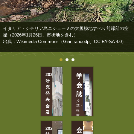
イタリア・シチリア島ニシェーミの大規模地すべり前縁部の空
撮（2026年1月26日、市街地を含む）
出典：Wikimedia Commons（Gianfrancodp、CC BY-SA 4.0）
2026
学
研
会
究
誌
発
表
投
会
稿・
転
及
載
び
許
現
可
2026
会
願
地