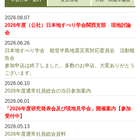
対
リ
ｨ
ン
応
渋
グ
委
谷
2026.08.07
リ
員
ス
2026年度（公社）日本地すべり学会関西支部 現地討論
ト
会・
会
調
査
2026.06.26
団
日本地すべり学会 能登半島地震災害対応委員会 活動報
告会
参加申込は終了しました。多数のお申込、大変ありがとう
ございます。
2026.06.10
2026年度通常社員総会の当日参加案内
2026.06.01
「2026年度研究発表会及び現地見学会」開催案内【参加
受付中】
2026.05.13
2026年度通常社員総会資料