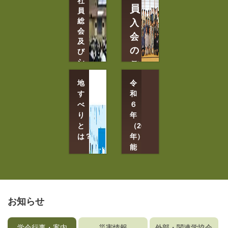
社
閲
見
員
覧
員
学
（J-
総
入
Stage）
会
会
特
会
及
集
9
の
号
び
月
の
シ
ご
ご
15
ン
案
案
日
ポ
地
内
令
～
内
ジ
す
和
18
ウ
会
べ
６
日
員
ム
り
年
群
情
6
馬
と
（2024
報
月
県
は？
の
年）
12
確
高
能
認
日
崎
登
と
TKP
市
半
変
ｶﾞ
更
島
ｰ
地
地
す
ﾃﾞ
震
お知らせ
べ
ﾝ
り
災
ｼ
メ
害
ﾃ
ー
学会行事・案内
災害情報
外部・関連学協会