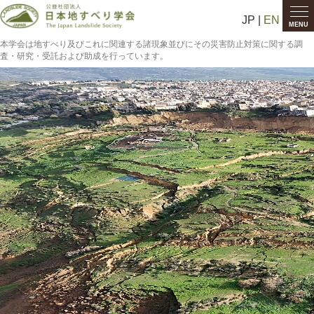
JP |
EN
MENU
本学会は地すべり及びこれに関連する諸現象並びにその災害防止対策に関する調
査・研究・受託および助成を行っています。