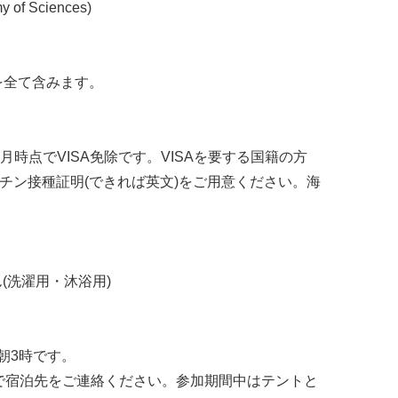
 of Sciences)
費を全て含みます。
時点でVISA免除です。VISAを要する国籍の方
、ワクチン接種証明(できれば英文)をご用意ください。海
(洗濯用・沐浴用)
日早朝3時です。
izerまで宿泊先をご連絡ください。参加期間中はテントと