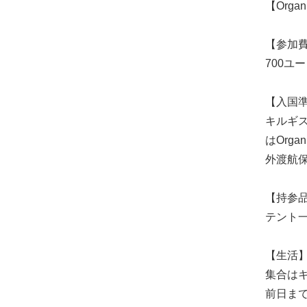
【Organi
【参加
700ユ
【入国
キルギス
はOrg
外渡航
【持参
テント
【生活
集合はキル
前日まで