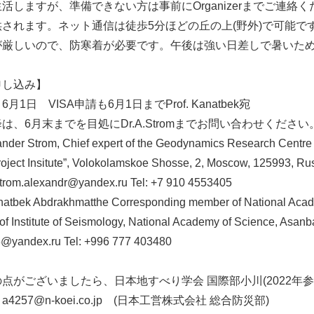
活しますが、準備できない方は事前にOrganizerまでご連絡く
供されます。ネット通信は徒歩5分ほどの丘の上(野外)で可能
が厳しいので、防寒着が必要です。午後は強い日差しで暑いため
申し込み】
月1日 VISA申請も6月1日までProf. Kanatbek宛
は、6月末までを目処にDr.A.Stromまでお問い合わせください
ander Strom, Chief expert of the Geodynamics Research Centre
oject Insitute”, Volokolamskoe Shosse, 2, Moscow, 125993, Ru
strom.alexandr@yandex.ru Tel: +7 910 4553405
anatbek Abdrakhmatthe Corresponding member of National Acad
 of Institute of Seismology, National Academy of Science, Asan
@yandex.ru Tel: +996 777 403480
点がございましたら、日本地すべり学会 国際部小川(2022年
4257@n-koei.co.jp (日本工営株式会社 総合防災部)