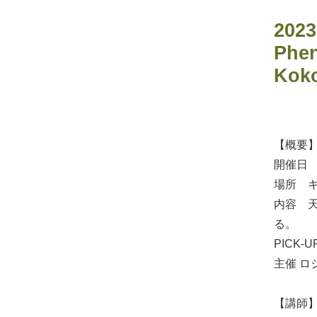
2023
Phen
Kok
【概要
開催日 2
場所 キ
内容 
る。
PICK
主催 ロシアJ
【講師】 Pr