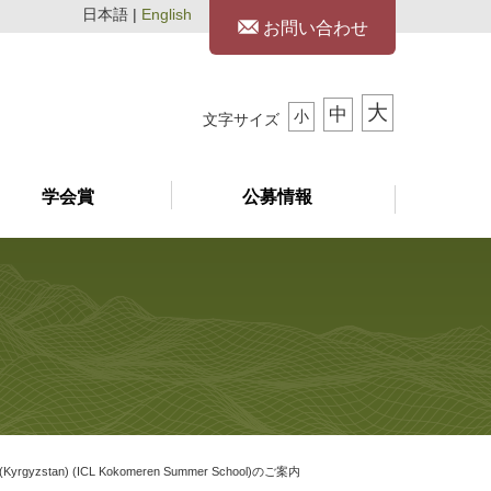
日本語 |
English
お問い合わせ
大
中
小
文字サイズ
学会賞
公募情報
lley (Kyrgyzstan) (ICL Kokomeren Summer School)のご案内