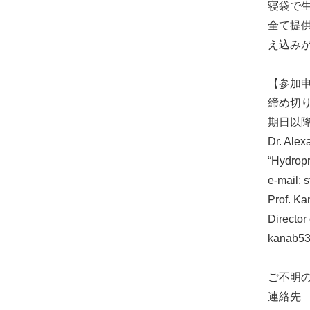
寝袋で生
全て提
え込み
【参加
締め切り6
期日以降
Dr. Alex
“Hydropr
e-mail: 
Prof. K
Director
kanab53
ご不明の
連絡先 a