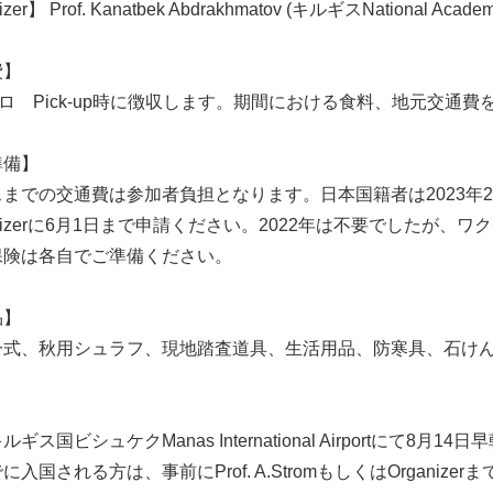
zer】 Prof. Kanatbek Abdrakhmatov (キルギスNational Academy
費】
ーロ Pick-up時に徴収します。期間における食料、地元交通
準備】
までの交通費は参加者負担となります。日本国籍者は2023年2月
anizerに6月1日まで申請ください。2022年は不要でしたが
保険は各自でご準備ください。
品】
一式、秋用シュラフ、現地踏査道具、生活用品、防寒具、石けん
】
ギス国ビシュケクManas International Airportにて8月14
に入国される方は、事前にProf. A.StromもしくはOrgan