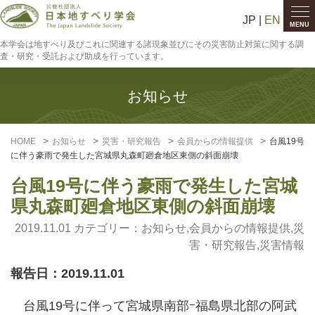
JP |
EN
MENU
本学会は地すべり及びこれに関連する諸現象並びにその災害防止対策に関する調
査・研究・受託および助成を行っています。
お知らせ
HOME
お知らせ
災害・研究報告
会員からの情報提供
台風19号
に伴う豪雨で発生した宮城県丸森町廻倉地区東側の斜面崩壊
台風19号に伴う豪雨で発生した宮城
県丸森町廻倉地区東側の斜面崩壊
2019.11.01 カテゴリー：
お知らせ
,
会員からの情報提供
,
災
害・研究報告
,
災害情報
報告日：2019.11.01
台風19号に伴って宮城県南部ｰ福島県北部の阿武