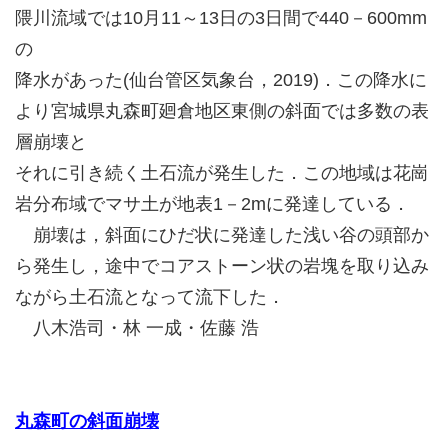
隈川流域では10月11～13日の3日間で440－600mm
の
降水があった(仙台管区気象台，2019)．この降水に
より宮城県丸森町廻倉地区東側の斜面では多数の表
層崩壊と
それに引き続く土石流が発生した．この地域は花崗
岩分布域でマサ土が地表1－2mに発達している．
崩壊は，斜面にひだ状に発達した浅い谷の頭部か
ら発生し，途中でコアストーン状の岩塊を取り込み
ながら土石流となって流下した．
八木浩司・林 一成・佐藤 浩
丸森町の斜面崩壊