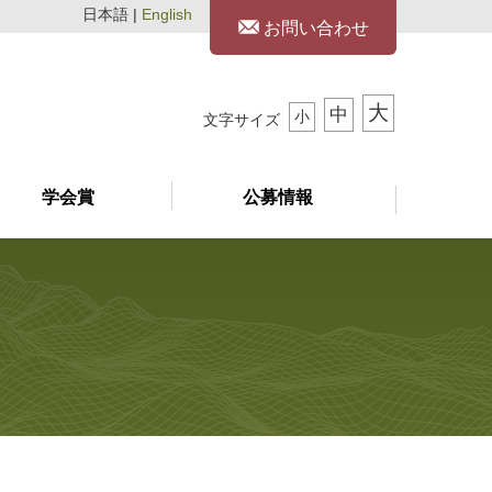
日本語 |
English
お問い合わせ
大
中
小
文字サイズ
学会賞
公募情報