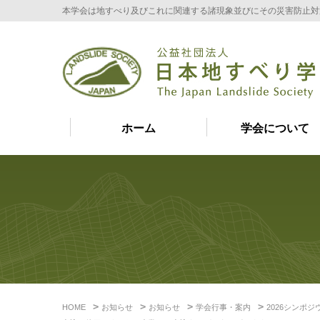
本学会は地すべり及びこれに関連する諸現象並びにその災害防止対
ホーム
学会について
HOME
お知らせ
お知らせ
学会行事・案内
2026シンポ