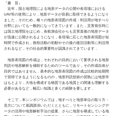
『趣 旨』
近年，国土地理院による地形データの公開や各現場における
UAV等の使用により，地形データが容易に取得できるようになり
ました．そのため，種々の地形表現図の作成・利活用が地すべり
分野においても一般的になってきています．また，災害発生時に
は国土地理院をはじめ，各航測会社からも災害直後の地形データ
が迅速に公開されるようになり，各現場に応じた地形表現図が短
時間で作成され，救助活動の初動やその後の復旧活動等に利活用
されるなど，その社会的重要性が認識されてきています．
地形表現図の作成は，それぞれの目的において要求される地形
判読や地形解析を補助するためのツールであり，その作成自体が
目的ではありません．基本的な地形表現図の作成は比較的短期間
で習得できるようになるものの，地形判読技術の習熟には地形学
はもとより，大地を構成する物質である地質との関連も理解する
必要があるなど，幅広い知識と多くの経験を要します．
そこで，本シンポジウムでは，地すべりと地形単位の取り方・
見方について基調講演いただくとともに，リモートセンシングデ
ータの活用や地形解析手法の提案、さらに地形を構成している地