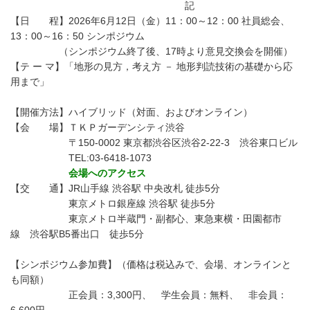
記
【日 程】2026年6月12日（金）11：00～12：00 社員総会、
13：00～16：50 シンポジウム
（シンポジウム終了後、17時より意見交換会を開催）
【テ ー マ】「地形の見方，考え方 － 地形判読技術の基礎から応
用まで」
【開催方法】ハイブリッド（対面、およびオンライン）
【会 場】ＴＫＰガーデンシティ渋谷
〒150-0002 東京都渋谷区渋谷2-22-3 渋谷東口ビル
TEL:03-6418-1073
会場へのアクセス
【交 通】JR山手線 渋谷駅 中央改札 徒歩5分
東京メトロ銀座線 渋谷駅 徒歩5分
東京メトロ半蔵門・副都心、東急東横・田園都市
線 渋谷駅B5番出口 徒歩5分
【シンポジウム参加費】（価格は税込みで、会場、オンラインと
も同額）
正会員：3,300円、 学生会員：無料、 非会員：