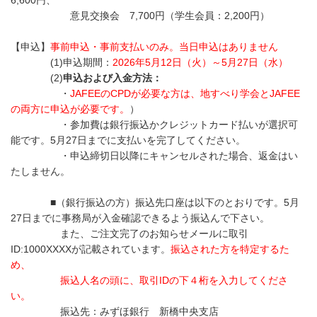
6,600円、
意見交換会 7,700円（学生会員：2,200円）
【申込】
事前申込・事前支払いのみ。当日申込はありません
(1)申込期間：
2026年5月12日（火）～5月27日（水）
(2)
申込および入金方法：
・
JAFEEのCPDが必要な方は、地すべり学会とJAFEE
の両方に申込が必要です。
）
・参加費は銀行振込かクレジットカード払いが選択可
能です。5月27日までに支払いを完了してください。
・申込締切日以降にキャンセルされた場合、返金はい
たしません。
■（銀行振込の方）振込先口座は以下のとおりです。5月
27日までに事務局が入金確認できるよう振込んで下さい。
また、ご注文完了のお知らせメールに取引
ID:1000XXXXが記載されています。
振込された方を特定するた
め、
振込人名の頭に、取引IDの下４桁を入力してくださ
い。
振込先：みずほ銀行 新橋中央支店