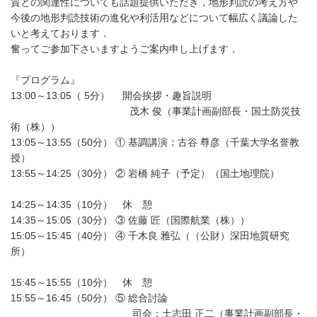
質との関連性についても話題提供いただき，地形判読の考え方や
今後の地形判読技術の進化や利活用などについて幅広く議論した
いと考えております．
奮ってご参加下さいますようご案内申し上げます．
『プログラム』
13:00～13:05（ 5分） 開会挨拶・趣旨説明
茂木 俊（事業計画副部長・国土防災技
術（株））
13:05～13:55（50分） ① 基調講演：古谷 尊彦（千葉大学名誉教
授）
13:55～14:25（30分） ② 岩橋 純子（予定）（国土地理院）
14:25～14:35（10分） 休 憩
14:35～15:05（30分） ③ 佐藤 匠（国際航業（株））
15:05～15:45（40分） ④ 千木良 雅弘（（公財）深田地質研究
所）
15:45～15:55（10分） 休 憩
15:55～16:45（50分） ⑤ 総合討論
司会：土志田 正二（事業計画副部長・