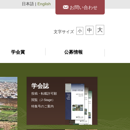
日本語 |
English
お問い合わせ
大
中
小
文字サイズ
学会賞
公募情報
学会誌
投稿・転載許可願
閲覧（J-Stage）
特集号のご案内