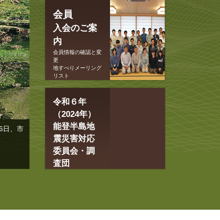
会員
入会のご案
内
会員情報の確認と変
更
地すべりメーリング
リスト
令和６年
（2024年）
能登半島地
6日、市
震災害対応
委員会・調
査団