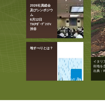
2026社員総会
及びシンポジウ
ム
6月12日
TKPｶﾞｰﾃﾞﾝｼﾃｨ
渋谷
地すべりとは？
イタリ
街地を
出典：Wik