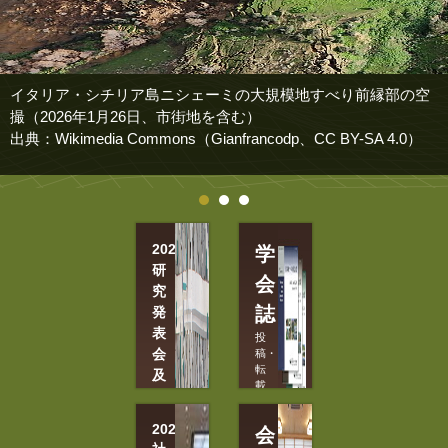
イタリア・シチリア島ニシェーミの大規模地すべり前縁部の空
撮（2026年1月26日、市街地を含む）
出典：Wikimedia Commons（Gianfrancodp、CC BY-SA 4.0）
2026
学
研
会
究
誌
発
表
投
会
稿・
転
及
載
び
許
現
可
2026
会
願
地