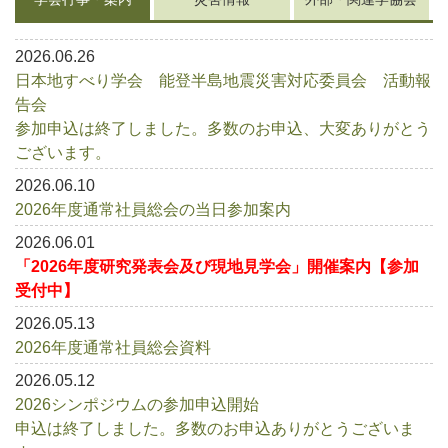
対
リ
ｨ
ン
応
渋
グ
委
谷
2026.06.26
リ
員
ス
日本地すべり学会 能登半島地震災害対応委員会 活動報
ト
会・
告会
調
参加申込は終了しました。多数のお申込、大変ありがとう
査
ございます。
団
2026.06.10
2026年度通常社員総会の当日参加案内
2026.06.01
「2026年度研究発表会及び現地見学会」開催案内【参加
受付中】
2026.05.13
2026年度通常社員総会資料
2026.05.12
2026シンポジウムの参加申込開始
申込は終了しました。多数のお申込ありがとうございま