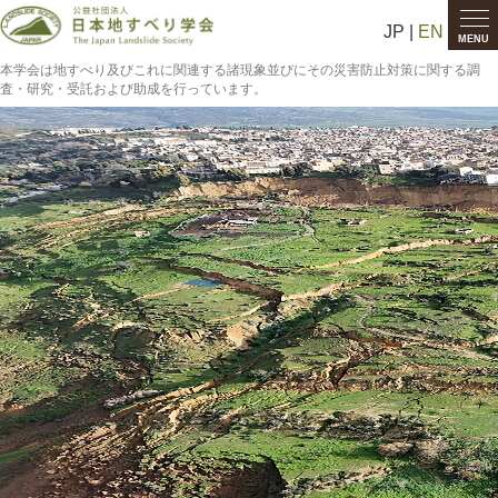
JP |
EN
MENU
本学会は地すべり及びこれに関連する諸現象並びにその災害防止対策に関する調
査・研究・受託および助成を行っています。