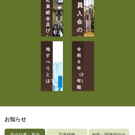
社
閲
見
員
覧
員
学
（J-
総
入
Stage）
会
会
特
会
及
集
9
の
号
び
月
の
シ
ご
ご
15
ン
案
案
日
ポ
地
内
令
～
内
ジ
す
和
18
ウ
会
べ
６
日
員
ム
り
年
群
情
6
馬
と
（2024
報
月
県
は？
の
年）
12
確
高
能
認
日
崎
登
と
TKP
市
半
変
ｶﾞ
更
島
ｰ
地
地
す
ﾃﾞ
震
お知らせ
べ
ﾝ
り
災
ｼ
メ
害
ﾃ
ー
学会行事・案内
災害情報
外部・関連学協会