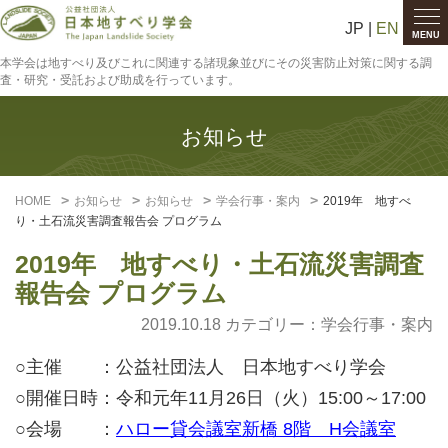
JP |
EN
MENU
本学会は地すべり及びこれに関連する諸現象並びにその災害防止対策に関する調
査・研究・受託および助成を行っています。
お知らせ
HOME
お知らせ
お知らせ
学会行事・案内
2019年 地すべ
り・土石流災害調査報告会 プログラム
2019年 地すべり・土石流災害調査
報告会 プログラム
2019.10.18 カテゴリー：
学会行事・案内
○主催 ：公益社団法人 日本地すべり学会
○開催日時：令和元年11月26日（火）15:00～17:00
○会場 ：
ハロー貸会議室新橋 8階 H会議室