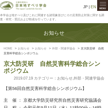
JP |
EN
MENU
本学会は地すべり及びこれに関連する諸現象並びにその災害防止対策に関する調
査・研究・受託および助成を行っています。
お知らせ
HOME
お知らせ
お知らせ
外部・関連学協会
京大防災研 自然
災害科学総合シンポジウム
京大防災研 自然災害科学総合シン
ポジウム
2019.07.19 カテゴリー：
お知らせ
,
外部・関連学協会
【第56回自然災害科学総合シンポジウム】
主 催 ： 京都大学防災研究所自然災害研究協議会
日 程 ： 令和元年9月11日（水）11時00分～16時