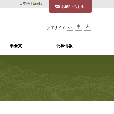
日本語 |
English
お問い合わせ
大
中
小
文字サイズ
学会賞
公募情報