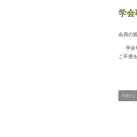
学会
会員の
学会事
ご不便
PREV