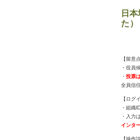
日本
た）
【留意
・役員候
・
投票
全員信
【ログ
・組織I
・入力
インタ
【操作