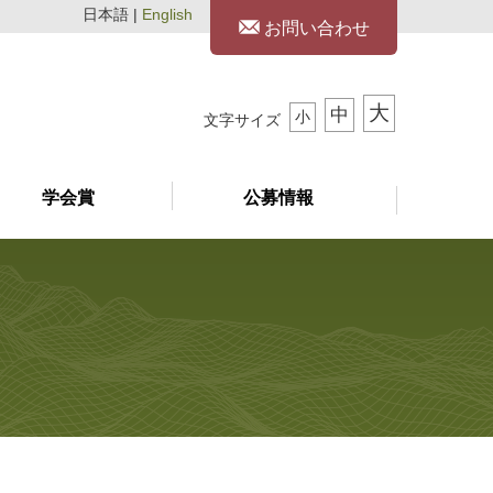
日本語 |
English
お問い合わせ
大
中
小
文字サイズ
学会賞
公募情報