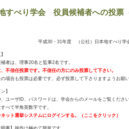
地すべり学会 役員候補者への投票（
平成30・31年度 （公社）日本地すべり
点】
補者は、理事20名と監事2名です。
は、不信任投票です。不信任の方にのみ投票して下さい。
任の場合も投票は必要です。必ず投票して下さりますようお願
イン】
D、ユーザID、パスワードは、学会からのメールをご覧くださ
はすべて半角英数字です。
ーネット選挙システムにログインする。（ここをクリック）
説明書】操作は極めて簡単です。