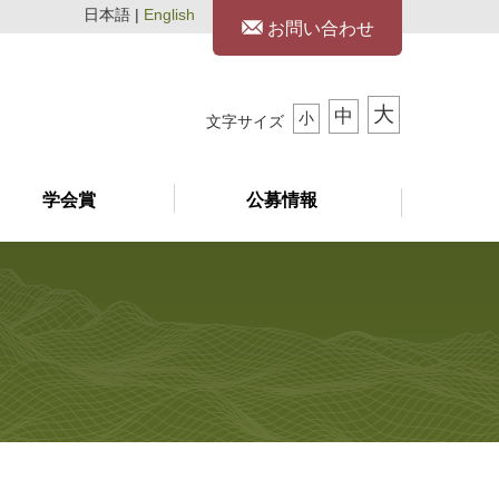
日本語 |
English
お問い合わせ
大
中
小
文字サイズ
学会賞
公募情報