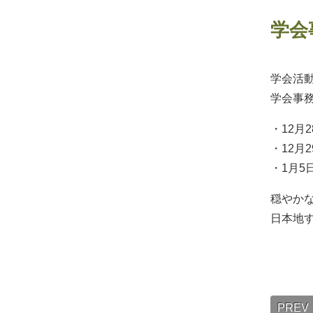
学会
学会活
学会事
・12月
・12月
・1月5
穏やか
日本地
PREV