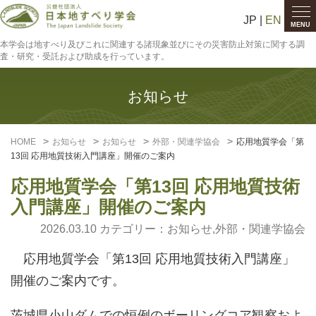
JP |
EN
MENU
本学会は地すべり及びこれに関連する諸現象並びにその災害防止対策に関する調
査・研究・受託および助成を行っています。
お知らせ
HOME
お知らせ
お知らせ
外部・関連学協会
応用地質学会「第
13回 応用地質技術入門講座」開催のご案内
応用地質学会「第13回 応用地質技術
入門講座」開催のご案内
2026.03.10 カテゴリー：
お知らせ
,
外部・関連学協会
応用地質学会「第13回 応用地質技術入門講座」
開催のご案内です。
茨城県小山ダムでの恒例のボーリングコア観察およ