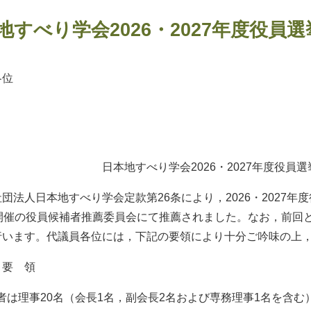
地すべり学会2026・2027年度役員
各位
2026年1
益社団法人 日本
挙管理委員会 委員
地すべり学会2026・2027年度役員選挙に
法人日本地すべり学会定款第26条により，2026・2027年度
日開催の役員候補者推薦委員会にて推薦されました。なお，前回
行います。代議員各位には，下記の要領により十分ご吟味の上
 要 領
候補者は理事20名（会長1名，副会長2名および専務理事1名を含