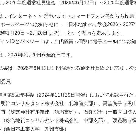
2026年度通常社員総会（2026年6月12日）～2028年度通
投票は，インターネットで行います（スマートフォン等からも投
ホームページのお知らせに，「日本地すべり学会2026・202
年1月20日～2月20日まで）」という案内を表示します。
グインIDとパスワードは，全代議員へ個別に電子メールにてお
投票は，2026年2月20日が最終日です。
投票結果は，2026年6月12日に開催される通常社員総会に諮り，
理委員
年度第5回理事会（2024年11月29日開催）において承認さ
（明治コンサルタント株式会社 北海道支部）、高堂陶子（奥
葉香（株式会社村尾技建 新潟支部）、石丸桃子（一般財団法
司（綜合地質コンサルタント株式会社 中部支部）、渡邉聡（
兵（西日本工業大学 九州支部）