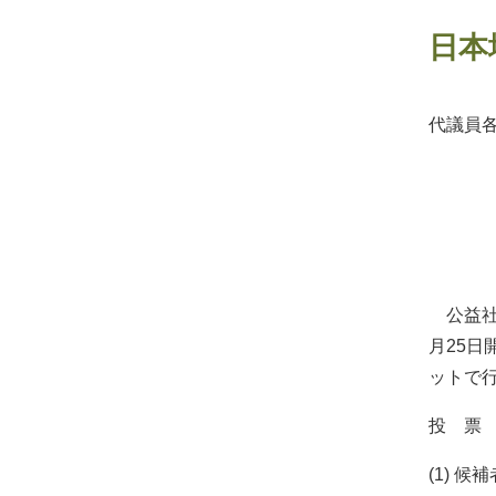
日本
代議員
公
選
日本
公益社団
月25
ットで
投 票
(1) 