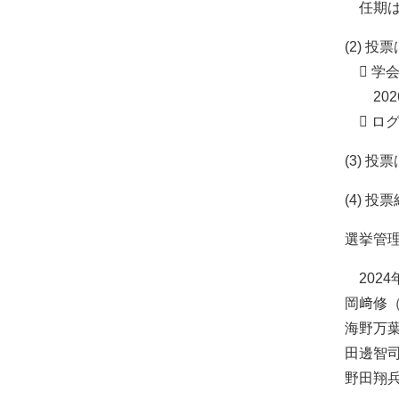
任期は，
(2) 
 学会
2026
 ロ
(3) 
(4) 
選挙管
2024
岡﨑修
海野万
田邊智
野田翔