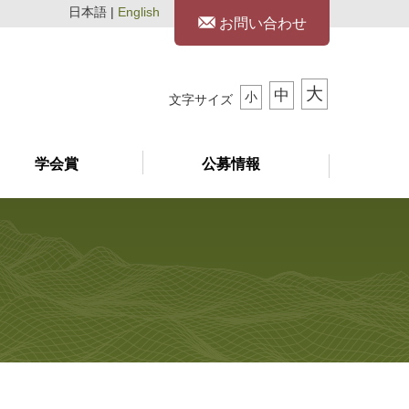
日本語 |
English
お問い合わせ
大
中
小
文字サイズ
学会賞
公募情報