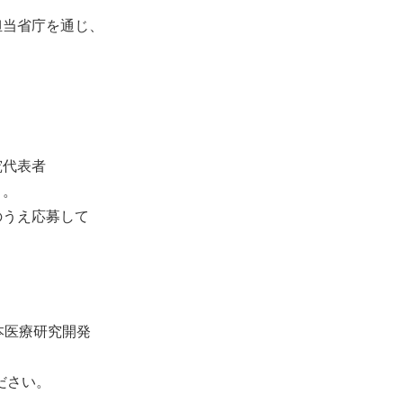
担当省庁を通じ、
究代表者
と。
のうえ応募して
本医療研究開発
ト
参照ください。