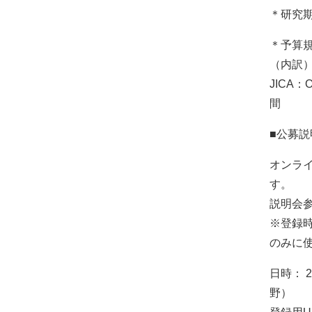
＊研究
＊予算
（内訳）
JICA
間
■公募説
オンラ
す。
説明会
※登録
のみに
日時： 2
野）