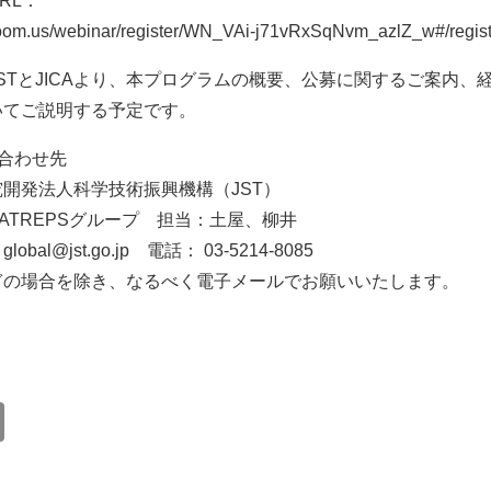
RL：
/zoom.us/webinar/register/WN_VAi-j71vRxSqNvm_azlZ_w#/regist
STとJICAより、本プログラムの概要、公募に関するご案内、
いてご説明する予定です。
合わせ先
開発法人科学技術振興機構（JST）
ATREPSグループ 担当：土屋、柳井
 global@jst.go.jp 電話： 03-5214-8085
ぎの場合を除き、なるべく電子メールでお願いいたします。