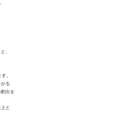
て、
もと、
ます。
ながる
の創出を
向上と