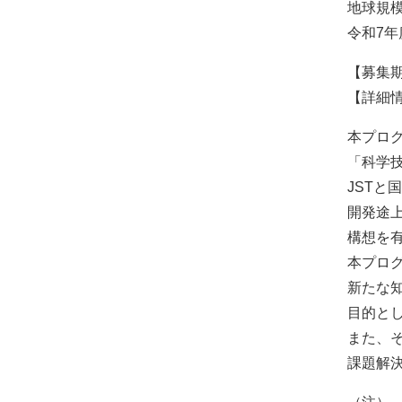
地球規模
令和7
【募集期
【詳細情報】 
本プロ
「科学
JSTと
開発途
構想を
本プロ
新たな
目的と
また、
課題解