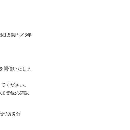
限1.8億円／3年
会を開催いたしま
ってください。
参加登録の確認
資源/防災分