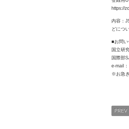
登録用U
https:/
内容：J
どにつ
■お問い
国立研究
国際部S
e-mail：
※お急
PREV