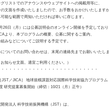
ングリストでのアナウンスやウェブサイトへの掲載用等に、
せの文面を作成いたしましたので、お手数をおかけいたします
へ可能な範囲で周知いただければ幸いに存じます。
8月26日（月）には公募説明会のオンライン開催を予定しており
JICAより、本プログラムの概要、公募に関するご案内、
枠組みなどについてご説明する予定です。
ルについてのお問い合わせは、末尾の連絡先までお願いいたし
、お知らせ文面。適宜ご利用ください。）
・・・・・・・・・・・・・・・・・・・・・・・・・・
［JST／JICA］ 地球規模課題対応国際科学技術協力プログラム（
度 研究提案募集開始（締切：10/21（月）正午）
開発法人 科学技術振興機構（JST）は、