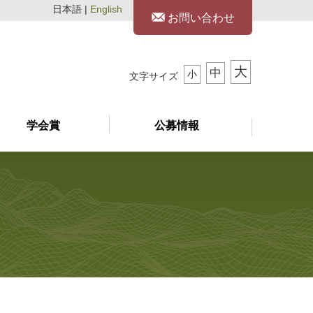
日本語 |
English
お問い合わせ
大
中
小
文字サイズ
学会賞
公募情報