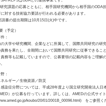
SATREPSはODAとの連携事業です。
の研究課題の応募とともに、相手国研究機関から相手国のODA
府に対する技術協力要請が行われる必要があります。
要請書の提出期限は10月15日(火)中です。
概要（予定）
要件：
内の大学や研究機関、企業などに所属して、国際共同研究の研
の責務を果たし、全期間において国際共同研究に従事できるこ
、責務等も記載していますので、公募要領の記載内容をご理解
い。
分野：
エネルギー／生物資源／防災
 感染症分野については、平成28年度より国立研究開発法人日
MED）が公募を行っています。詳しくは、AMEDの公式サイ
://www.amed.go.jp/koubo/20/01/2001B_00096.html) をご