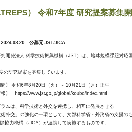
ATREPS） 令和7年度 研究提案募集
024.08.20 公募元 JST/JICA
開発法人 科学技術振興機構（JST）は、地球規模課題対応国
年度の研究提案を募集しています。
間】 令和6年8月20日（火）～ 10月21日（月）正午
https://www.jst.go.jp/global/koubo/index.html
グラムは、科学技術と外交を連携し、相互に発展させる
技術外交」の強化の一環として、文部科学省・外務省の支援の
国際協力機構（JICA）が連携して実施するものです。