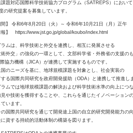
課題対応国際科学技術協力プログラム（SATREPS）におい
年度の研究提案を募集しています。
間】 令和6年8月20日（火）～ 令和6年10月21日（月）正午
https://www.jst.go.jp/global/koubo/index.html
グラムは、科学技術と外交を連携し、相互に発展させる
技術外交」の強化の一環として、文部科学省・外務省の支援の
国際協力機構（JICA）が連携して実施するものです。
上国のニーズを基に、地球規模課題を対象とし、社会実装の
有する国際共同研究を政府開発援助（ODA）と連携して推進し
グラムでは地球規模課題の解決および科学技術水準の向上につ
知見や技術を獲得することや、これらを通じたイノベーション
しています。
その国際共同研究を通じて開発途上国の自立的研究開発能力の
決に資する持続的活動体制の構築を図ります。