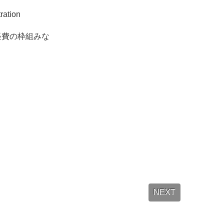
ration
経費の枠組みな
NEXT