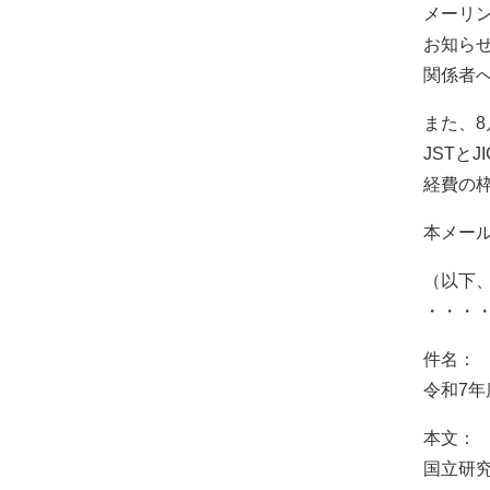
メーリ
お知ら
関係者
また、
JSTと
経費の
本メー
（以下
・・・
件名： 
令和7年
本文：
国立研究