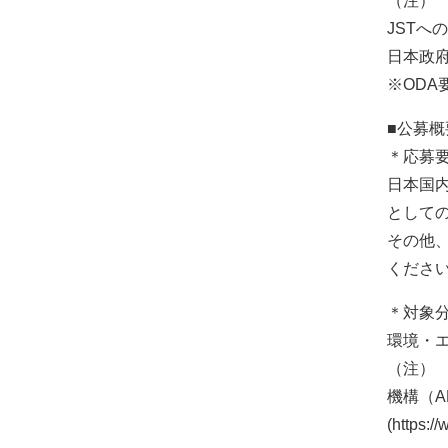
（注） 
JSTへ
日本政
※ODA
■公募
＊応募
日本国
として
その他
くださ
＊対象
環境・
（注）
機構（A
(https