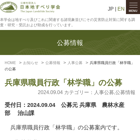
JP |
EN
MENU
本学会は地すべり及びこれに関連する諸現象並びにその災害防止対策に関する調
査・研究・受託および助成を行っています。
公募情報
HOME
お知らせ
公募情報
人事公募
兵庫県職員行政「林学職」
の公募
兵庫県職員行政「林学職」の公募
2024.09.04 カテゴリー：
人事公募
,
公募情報
受付日：2024.09.04 公募元 兵庫県 農林水産
部 治山課
兵庫県職員行政「林学職」の公募案内です。