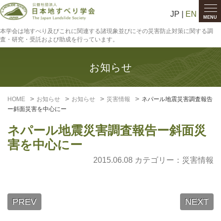
JP |
EN
MENU
本学会は地すべり及びこれに関連する諸現象並びにその災害防止対策に関する調
査・研究・受託および助成を行っています。
お知らせ
HOME
お知らせ
お知らせ
災害情報
ネパール地震災害調査報告
ー斜面災害を中心にー
ネパール地震災害調査報告ー斜面災
害を中心にー
2015.06.08 カテゴリー：
災害情報
PREV
NEXT