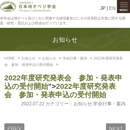
JP |
EN
MENU
本学会は地すべり及びこれに関連する諸現象並びにその災害防止対策に関する調
査・研究・受託および助成を行っています。
お知らせ
HOME
お知らせ
お知らせ
学会行事・案内
2022年度研究発表
会 参加・発表申込の受付開始
2022年度研究発表会 参加・発表申
込の受付開始
">
2022年度研究発表
会 参加・発表申込の受付開始
2022.07.22 カテゴリー：
お知らせ
,
学会行事・案内
PREV
NEXT