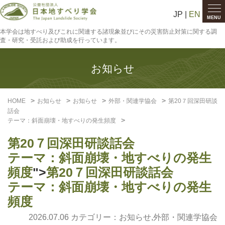
JP |
EN
MENU
本学会は地すべり及びこれに関連する諸現象並びにその災害防止対策に関する調
査・研究・受託および助成を行っています。
お知らせ
HOME
お知らせ
お知らせ
外部・関連学協会
第20７回深田研談
話会
テーマ：斜面崩壊・地すべりの発生頻度
第20７回深田研談話会
テーマ：斜面崩壊・地すべりの発生
頻度
">
第20７回深田研談話会
テーマ：斜面崩壊・地すべりの発生
頻度
2026.07.06 カテゴリー：
お知らせ
,
外部・関連学協会