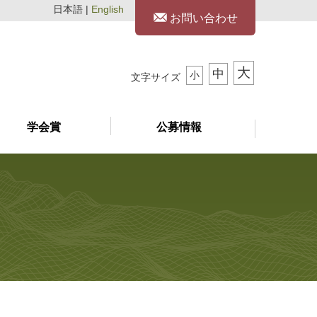
日本語 |
English
お問い合わせ
大
中
小
文字サイズ
学会賞
公募情報