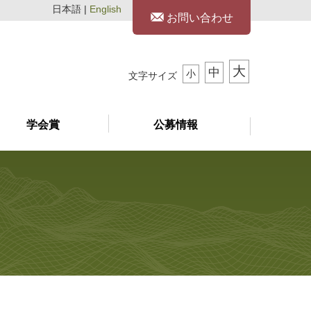
日本語 |
English
お問い合わせ
大
中
小
文字サイズ
学会賞
公募情報