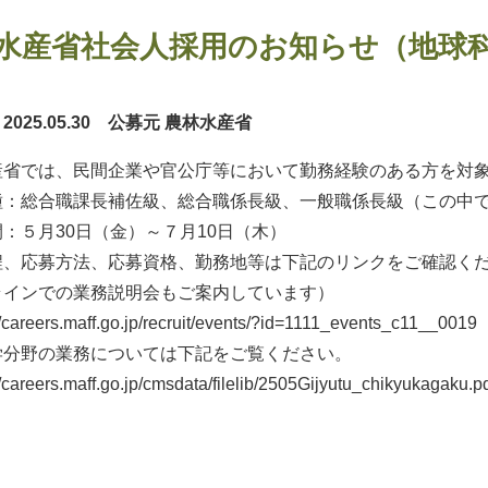
水産省社会人採用のお知らせ（地球
025.05.30 公募元 農林水産省
産省では、民間企業や官公庁等において勤務経験のある方を対
種：総合職課長補佐級、総合職係長級、一般職係長級（この中
：５月30日（金）～７月10日（木）
程、応募方法、応募資格、勤務地等は下記のリンクをご確認く
ラインでの業務説明会もご案内しています）
careers.maff.go.jp/recruit/events/?id=1111_events_c11__0019
学分野の業務については下記をご覧ください。
careers.maff.go.jp/cmsdata/filelib/2505Gijyutu_chikyukagaku.p