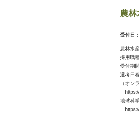
農林
受付日：2
農林水
採用職
受付期間
選考日
（オン
https://
地球科
https://