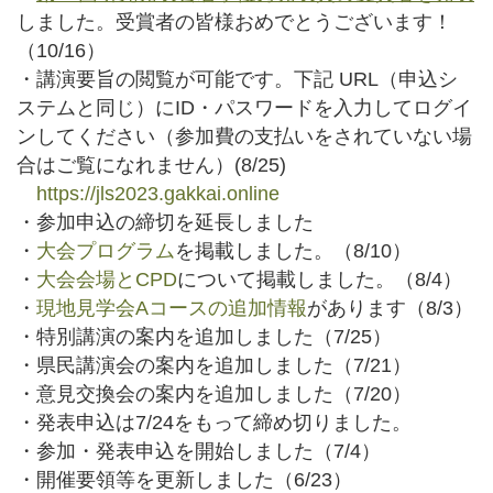
しました。受賞者の皆様おめでとうございます！
（10/16）
・講演要旨の閲覧が可能です。下記 URL（申込シ
ステムと同じ）にID・パスワードを入力してログイ
ンしてください（参加費の支払いをされていない場
合はご覧になれません）(8/25)
https://jls2023.gakkai.online
・参加申込の締切を延長しました
・
大会プログラム
を掲載しました。（8/10）
・
大会会場とCPD
について掲載しました。（8/4）
・
現地見学会Aコースの追加情報
があります（8/3）
・特別講演の案内を追加しました（7/25）
・県民講演会の案内を追加しました（7/21）
・意見交換会の案内を追加しました（7/20）
・発表申込は7/24をもって締め切りました。
・参加・発表申込を開始しました（7/4）
・開催要領等を更新しました（6/23）