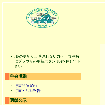
HPの更新が反映されない方へ：閲覧時
にブラウザの更新ボタン(F5)を押して下
さい
学会活動
行事開催案内
行事・活動報告
選挙公示