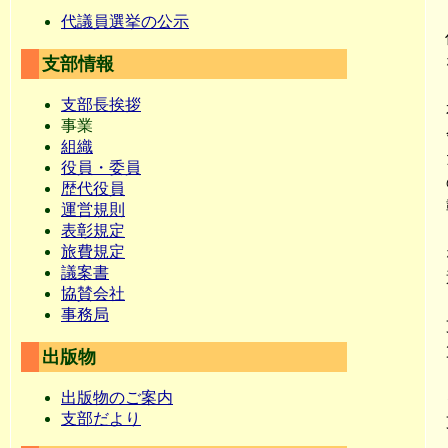
代議員選挙の公示
支部情報
支部長挨拶
事業
組織
役員・委員
歴代役員
運営規則
表彰規定
旅費規定
議案書
協賛会社
事務局
出版物
出版物のご案内
支部だより