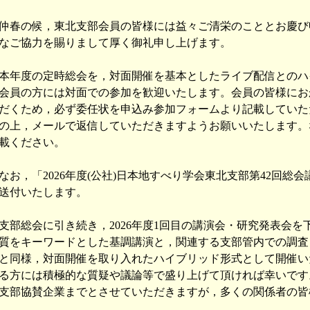
仲春の候，東北支部会員の皆様には益々ご清栄のこととお慶び
なご協力を賜りまして厚く御礼申し上げます。
本年度の定時総会を，対面開催を基本としたライブ配信とのハ
会員の方には対面での参加を歓迎いたします。会員の皆様にお
だくため，必ず委任状を申込み参加フォームより記載していた
の上，メールで返信していただきますようお願いいたします。
載ください。
なお，「2026年度(公社)日本地すべり学会東北支部第42回総
送付いたします。
支部総会に引き続き，2026年度1回目の講演会・研究発表会
質をキーワードとした基調講演と，関連する支部管内での調査
と同様，対面開催を取り入れたハイブリッド形式として開催い
る方には積極的な質疑や議論等で盛り上げて頂ければ幸いです
支部協賛企業までとさせていただきますが，多くの関係者の皆